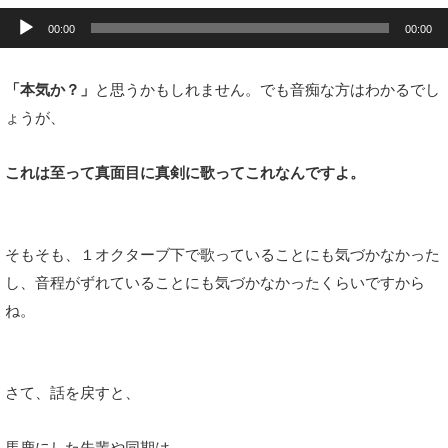
音
声
00:00
00:00
プ
レ
ー
ヤ
「本気か？」
と思うかもしれません。でも音痴な方はわかるでし
ー
ょうが、
これは至って真面目に真剣に歌ってこれなんですよ。
そもそも、１オクターブ下で
歌っていることにも気づかなかった
し、音程がずれていることにも気づかなかったくらいですから
ね。
さて、話を戻すと、
馬鹿にした先輩や同期は