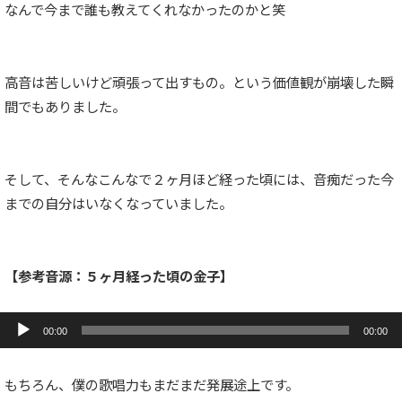
なんで今まで誰も教えてくれなかったのかと笑
高音は苦しいけど頑張って出すもの。という価値観が崩壊した瞬
間でもありました。
そして、そんなこんなで２ヶ月ほど経った頃には、音痴だった今
までの自分はいなくなっていました。
【参考音源：５ヶ月経った頃の金子】
音
声
00:00
00:00
プ
レ
ー
もちろん、僕の歌唱力もまだまだ発展途上です。
ヤ
ー