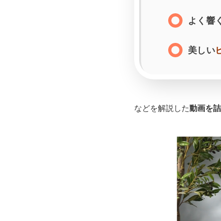
よく響
美しい
などを解説した
動画を詰