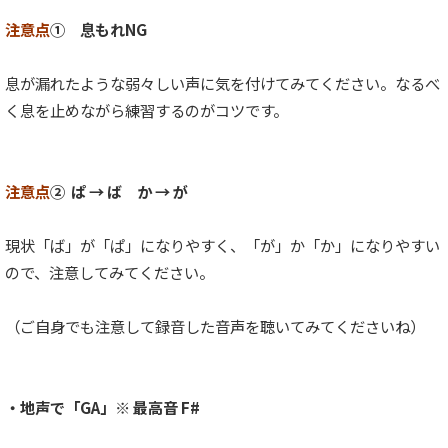
ヤ
ー
注意点
① 息もれNG
息が漏れたような弱々しい声に気を付けてみてください。なるべ
く息を止めながら練習するのがコツです。
注意点
② ぱ → ば か → が
現状「ば」が「ぱ」になりやすく、「が」か「か」になりやすい
ので、注意してみてください。
（ご自身でも注意して録音した音声を聴いてみてくださいね）
・地声で「GA」※ 最高音 F#