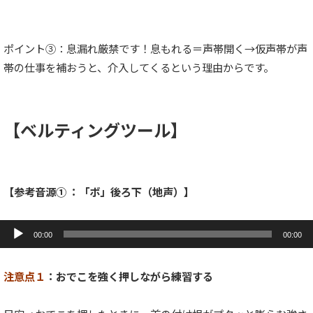
ポイント③：息漏れ厳禁です！息もれる＝声帯開く→仮声帯が声
帯の仕事を補おうと、介入してくるという理由からです。
【ベルティングツール】
【参考音源① ：「ボ」後ろ下（地声）】
音
声
00:00
00:00
プ
レ
ー
注意点１
：おでこを強く押しながら練習する
ヤ
ー