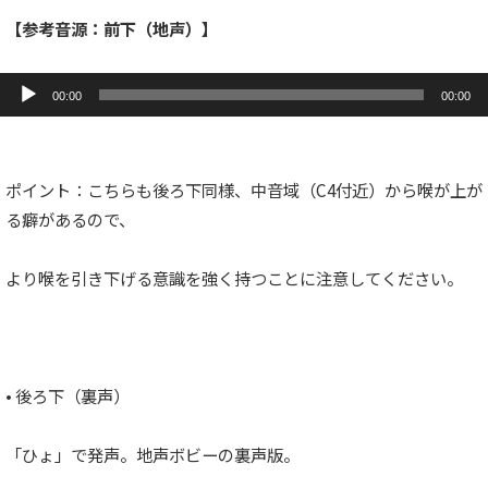
【参考音源：前下（地声）】
音
声
00:00
00:00
プ
レ
ー
ヤ
ー
ポイント：こちらも後ろ下同様、中音域（C4付近）から喉が上が
る癖があるので、
より喉を引き下げる意識を強く持つことに注意してください。
• 後ろ下（裏声）
「ひょ」で発声。地声ボビーの裏声版。