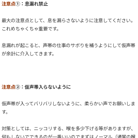
ー
注意点
①：息漏れ禁止
最大の注意点として、息を漏らさないように注意してください。
これめちゃくちゃ重要です。
息漏れが起こると、声帯の仕事のサボりを補うようにして仮声帯
が余計に介入してきます。
注意点
②：仮声帯入らないように
仮声帯が入ってバリバリしないように、柔らかい声でお願いしま
す。
対策としては、ニッコリする、喉を多少下げる等がありますが、
何もしないでできるのが一番いいのでまずはノーマル（通常の喉