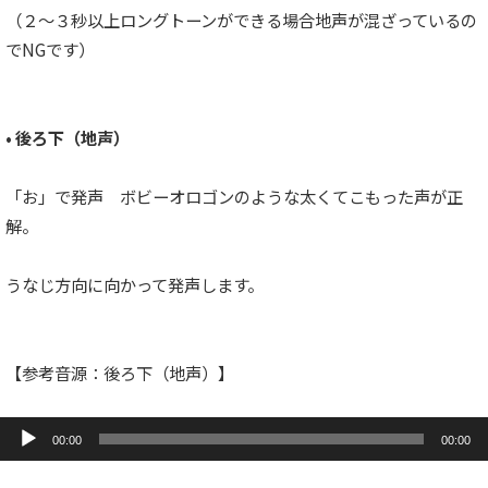
（２〜３秒以上ロングトーンができる場合地声が混ざっているの
でNGです）
• 後ろ下（地声）
「お」で発声 ボビーオロゴンのような太くてこもった声が正
解。
うなじ方向に向かって発声します。
【参考音源：後ろ下（地声）】
音
声
00:00
00:00
プ
レ