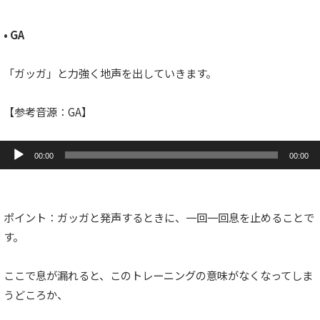
• GA
「ガッガ」と力強く地声を出していきます。
【参考音源：GA】
音
声
00:00
00:00
プ
レ
ー
ヤ
ー
ポイント：ガッガと発声するときに、一回一回息を止めることで
す。
ここで息が漏れると、このトレーニングの意味がなくなってしま
うどころか、