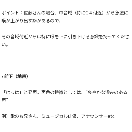
ー
ヤ
ー
ポイント：佐藤さんの場合、中音域（特にC４付近）から急激に
喉が上がり出す癖があるので、
その音域付近からは特に喉を下に引き下げる意識を持ってくださ
い。
• 前下（地声）
「はっは」と発声。声色の特徴としては、”爽やかな深みのある
声”
例）歌のお兄さん、ミュージカル俳優、アナウンサーetc