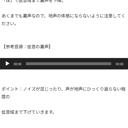
「ほ」で低音域まで裏声を下降。
あくまでも裏声なので、地声の体感にならないように注意してく
ださい。
【参考音源：低音の裏声】
音
声
00:00
00:00
プ
レ
ー
ヤ
ー
ポイント：ノイズが混じったり、声が地声にひっくり返らない程
度の
低音域まで下げていきます。