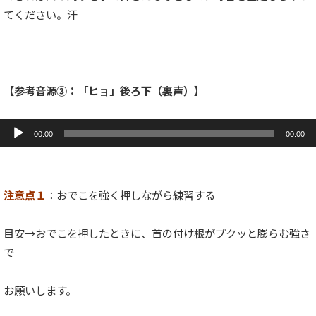
てください。汗
【参考音源③：「ヒョ」後ろ下（裏声）】
音
声
00:00
00:00
プ
レ
ー
ヤ
ー
注意点１
：おでこを強く押しながら練習する
目安→おでこを押したときに、首の付け根がプクッと膨らむ強さ
で
お願いします。