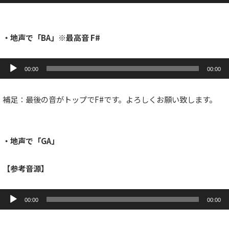
プ
レ
ー
ヤ
ー
・地声で「BA」※最高音 F#
音
声
00:00
00:00
プ
レ
ー
補足：最後の音がトップでF#です。よろしくお願い致します。
ヤ
ー
・地声で「GA」
【参考音源】
音
声
00:00
00:00
プ
レ
ー