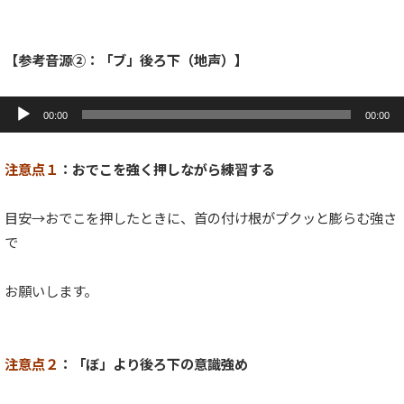
【参考音源②：「ブ」後ろ下（地声）】
音
声
00:00
00:00
プ
レ
ー
注意点１
：おでこを強く押しながら練習する
ヤ
ー
目安→おでこを押したときに、首の付け根がプクッと膨らむ強さ
で
お願いします。
注意点２
：「ぼ」より後ろ下の意識強め