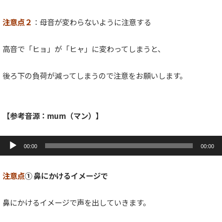
注意点２
：母音が変わらないように注意する
高音で「ヒョ」が「ヒャ」に変わってしまうと、
後ろ下の負荷が減ってしまうので注意をお願いします。
【参考音源：mum（マン）】
音
声
00:00
00:00
プ
レ
ー
注意点
① 鼻にかけるイメージで
ヤ
ー
鼻にかけるイメージで声を出していきます。