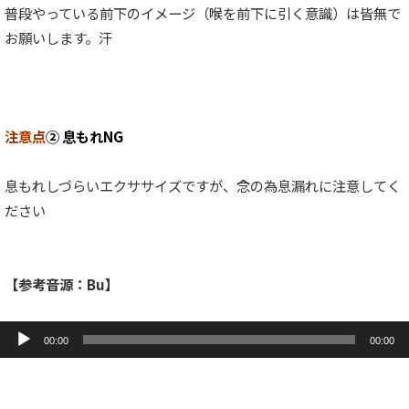
普段やっている前下のイメージ（喉を前下に引く意識）は皆無で
お願いします。汗
注意点
② 息もれNG
息もれしづらいエクササイズですが、念の為息漏れに注意してく
ださい
【参考音源：Bu】
音
声
00:00
00:00
プ
レ
ー
ヤ