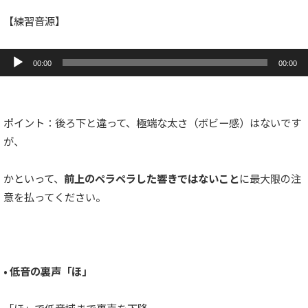
ヤ
ー
【練習音源】
音
声
00:00
00:00
プ
レ
ー
ヤ
ー
ポイント：後ろ下と違って、極端な太さ（ボビー感）はないです
が、
かといって、
前上のペラペラした響きではないこと
に最大限の注
意を払ってください。
• 低音の裏声「ほ」