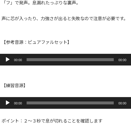
「フ」で発声。息漏れたっぷりな裏声。
声に芯が入ったり、力強さが出ると失敗なので注意が必要です。
【参考音源：ピュアファルセット】
音
声
00:00
00:00
プ
レ
ー
ヤ
ー
【練習音源】
音
声
00:00
00:00
プ
レ
ー
ポイント：２〜３秒で息が切れることを確認します
ヤ
ー