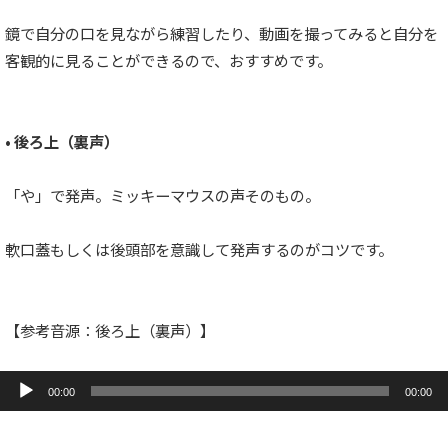
鏡で自分の口を見ながら練習したり、動画を撮ってみると自分を
客観的に見ることができるので、おすすめです。
• 後ろ上（裏声）
「や」で発声。ミッキーマウスの声そのもの。
軟口蓋もしくは後頭部を意識して発声するのがコツです。
【参考音源：後ろ上（裏声）】
音
声
00:00
00:00
プ
レ
ー