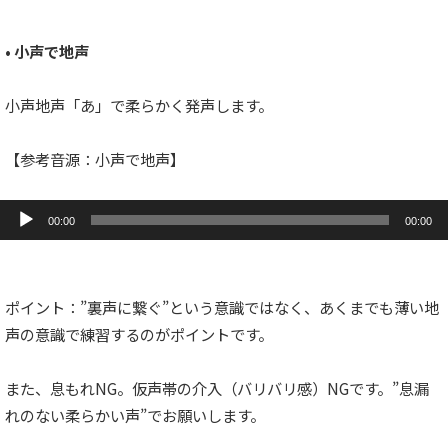
• 小声で地声
小声地声「あ」で柔らかく発声します。
【参考音源：小声で地声】
音
声
00:00
00:00
プ
レ
ー
ヤ
ー
ポイント：”裏声に繋ぐ”という意識ではなく、あくまでも薄い地
声の意識で練習するのがポイントです。
また、息もれNG。仮声帯の介入（バリバリ感）NGです。”息漏
れのない柔らかい声”でお願いします。