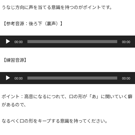
うなじ方向に声を当てる意識を持つのがポイントです。
【参考音源：後ろ下（裏声）】
音
声
00:00
00:00
プ
レ
ー
【練習音源】
ヤ
ー
音
声
00:00
00:00
プ
レ
ー
ポイント：高音になるにつれて、口の形が「あ」に開いていく癖
ヤ
ー
があるので、
なるべく口の形をキープする意識を持ってください。