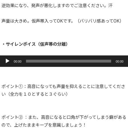
逆効果になり、発声が悪化しますのでご注意ください。汗
声量は大きめ。仮声帯入ってOKです。（バリバリ感あってOK）
・サイレンボイス（仮声帯の分離）
音
声
00:00
00:00
プ
レ
ー
ヤ
ー
ポイント①：高音になっても声量を抑えることに注意してくださ
い（全力を１０とすると３ぐらい）
ポイント② ：また、高音になると口角が下がってしまう癖がある
ので、上げたままキープを意識しましょう！