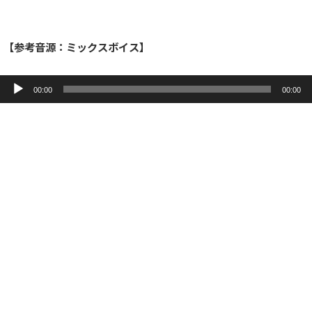
【参考音源：ミックスボイス】
音
声
00:00
00:00
プ
レ
ー
ヤ
ー