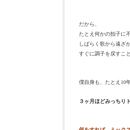
だから、
たとえ何かの拍子に
しばらく歌から遠ざ
すぐに調子を戻すこ
僕自身も、たとえ10
３ヶ月ほどみっちり
何をすれば、ミック